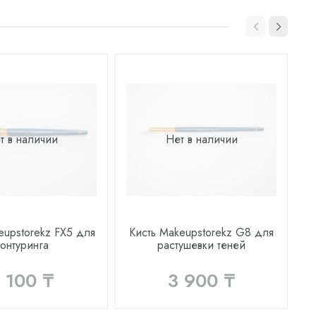
т в наличии
Нет в наличии
eupstorekz FX5 для
Кисть Makeupstorekz G8 для
контуринга
растушевки теней
 100 ₸
3 900 ₸