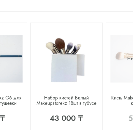
Не
ekz G6 для
Набор кистей Белый
Кисть Mak
стушевки
Makeupstorekz 18шт в тубусе
 ₸
43 000 ₸
5