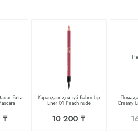
Не
abor Extra
Карандаш для губ Babor Lip
Помада
Mascara
Liner 01 Peach nude
Creamy L
 ₸
10 200 ₸
1