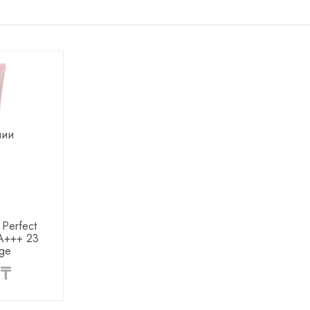
чии
Perfect
A+++ 23
ige
 ₸