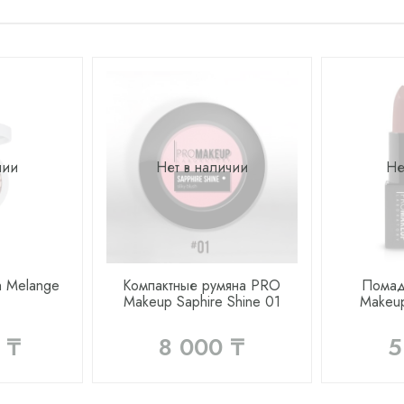
чии
Нет в наличии
Не
h Melange
Компактные румяна PRO
Помад
Makeup Saphire Shine 01
Makeup
 ₸
8 000 ₸
5