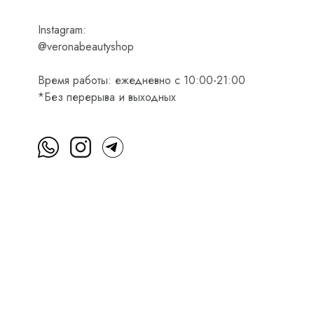
Instagram:
@veronabeautyshop
Время работы: ежедневно с 10:00-21:00
*Без перерыва и выходных
м
Пользовательское соглашение
Оферта на приобретени
Интернет-магазин косметики Verona Beauty Shop