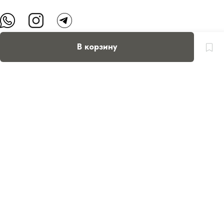
В корзину
О нас
Контакты
Доставка и оплата
FAQ
Партнерам
Пользовательское соглашение
Оферта на приобретение подарочного сертификата
Оплата банковскими картами
© Все права защищены.
Интернет-магазин косметики Verona Beauty Shop