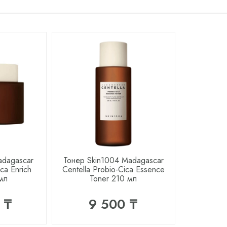
adagasсar
Тонер Skin1004 Madagasсar
ica Enrich
Centella Probio-Cica Essence
мл
Toner 210 мл
 ₸
9 500 ₸