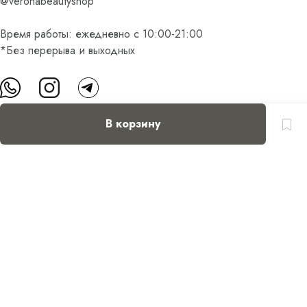
@veronabeautyshop
Время работы: ежедневно с 10:00-21:00
*Без перерыва и выходных
В корзину
О нас
Контакты
Доставка и оплата
FAQ
Партнерам
Пользовательское соглашение
Оферта на приобретение подарочного сертификата
Оплата банковскими картами
© Все права защищены.
Интернет-магазин косметики Verona Beauty Shop