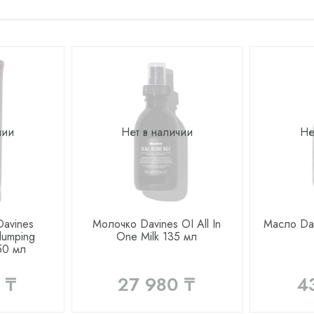
чии
Нет в наличии
Не
avines
Молочко Davines OI All In
Масло Dav
lumping
One Milk 135 мл
50 мл
 ₸
27 980 ₸
4