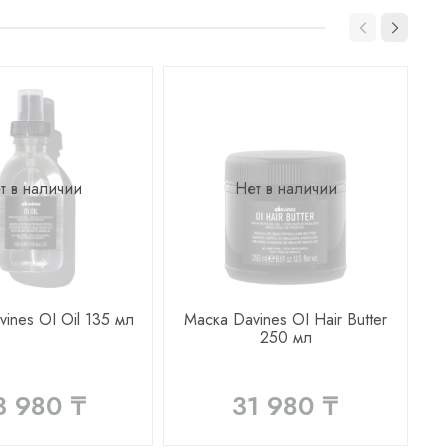
т в наличии
Нет в наличии
ines OI Oil 135 мл
Маска Davines OI Hair Butter
М
250 мл
3 980 ₸
31 980 ₸