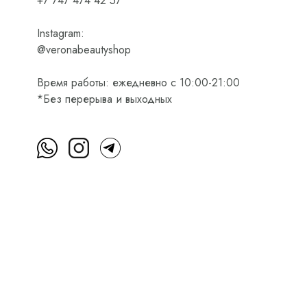
+7 747 474 42 57
Instagram:
@veronabeautyshop
Время работы: ежедневно с 10:00-21:00
*Без перерыва и выходных
м
Пользовательское соглашение
Оферта на приобретени
Интернет-магазин косметики Verona Beauty Shop