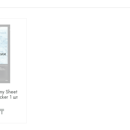
чии
my Sheet
cker 1 шт
 ₸