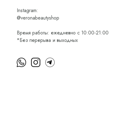
Instagram:
@veronabeautyshop
Время работы: ежедневно с 10:00-21:00
*Без перерыва и выходных
м
Пользовательское соглашение
Оферта на приобретени
Интернет-магазин косметики Verona Beauty Shop