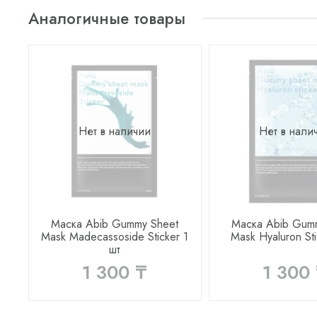
Аналогичные товары
Нет в наличии
Нет в нали
Маска Abib Gummy Sheet
Маска Abib Gum
Mask Madecassoside Sticker 1
Mask Hyaluron Sti
шт
1 300 ₸
1 300