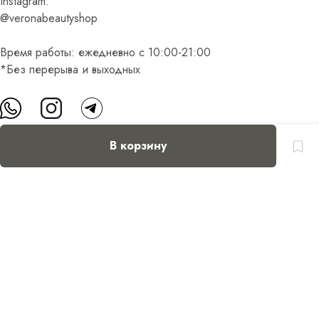
Instagram:
@veronabeautyshop
Время работы: ежедневно с 10:00-21:00
*Без перерыва и выходных
В корзину
О нас
Контакты
Доставка и оплата
FAQ
Партнерам
Пользовательское соглашение
Оферта на приобретение подарочного сертификата
Оплата банковскими картами
© Все права защищены.
Интернет-магазин косметики Verona Beauty Shop