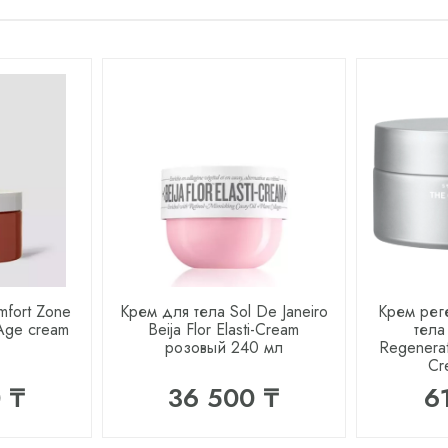
mfort Zone
Крем для тела Sol De Janeiro
Крем ре
-Age cream
Beija Flor Elasti-Cream
тела
розовый 240 мл
Regenera
Cr
 ₸
36 500 ₸
6