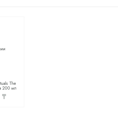
чии
tuals The
da 200 мл
 ₸