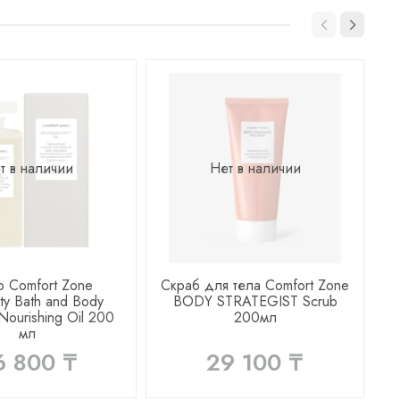
т в наличии
Нет в наличии
 Comfort Zone
Скраб для тела Comfort Zone
lity Bath and Body
BODY STRATEGIST Scrub
B
Nourishing Oil 200
200мл
мл
6 800 ₸
29 100 ₸