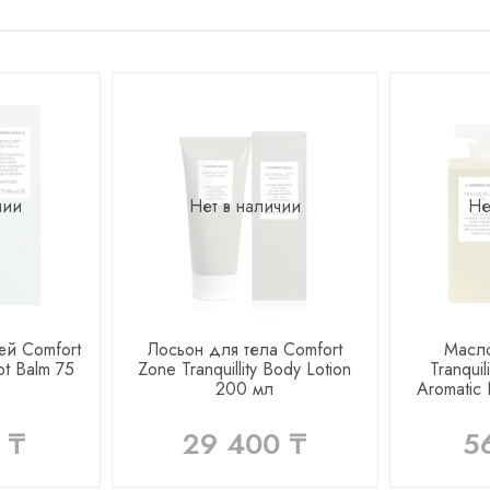
чии
Нет в наличии
Не
ей Comfort
Лосьон для тела Comfort
Масло
ot Balm 75
Zone Tranquillity Body Lotion
Tranqui
200 мл
Aromatic 
 ₸
29 400 ₸
5