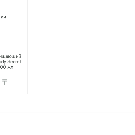
чии
чищающий
rty Secret
300 мл
 ₸