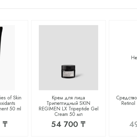
Не
es of Skin
Крем для лица
Средство
oxidants
Трипептидный SKIN
Retinol
tment 50 ml
REGIMEN LX Tripeptide Gel
Cream 50 мл
 ₸
54 700 ₸
4