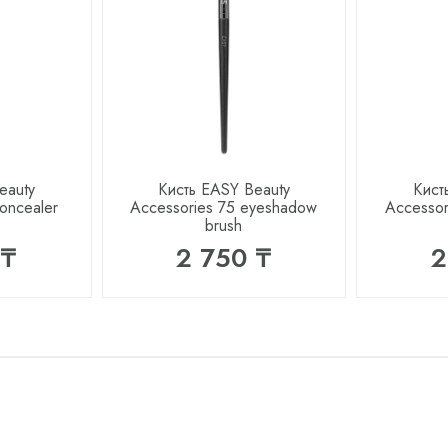
eauty
Кисть EASY Beauty
Кист
oncealer
Accessories 75 eyeshadow
Accessor
brush
 ₸
2 750 ₸
2