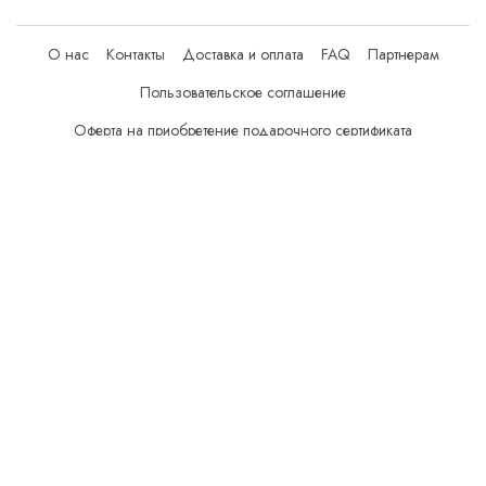
О нас
Контакты
Доставка и оплата
FAQ
Партнерам
Пользовательское соглашение
Оферта на приобретение подарочного сертификата
Оплата банковскими картами
© Все права защищены.
Интернет-магазин косметики Verona Beauty Shop