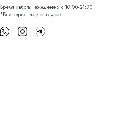
Время работы: ежедневно с 10:00-21:00
*Без перерыва и выходных
О нас
Контакты
Доставка и оплата
FAQ
Партнерам
Пользовательское соглашение
Оферта на приобретение подарочного сертификата
Оплата банковскими картами
© Все права защищены.